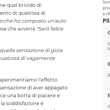
Son
ome quel brivido di
pro
nto di qualcosa di
e ri
Pi
perché ho comprato un'auto
osa che avverrà
"Sarò felice
D
t
quella sensazione di gioia
e qualcosa di vagamente
I
R
sperimentiamo l'effetto
 sensazione di aver appagato
sce una botta di piacere e
la soddisfazione è
I