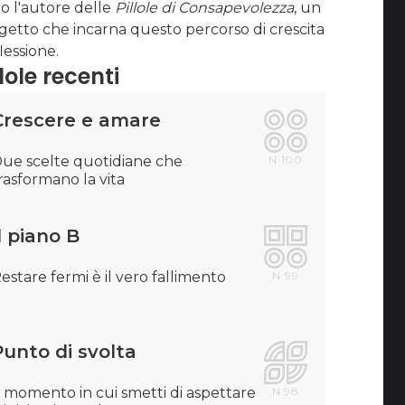
o l'autore delle
Pillole di Consapevolezza
, un
getto che incarna questo percorso di crescita
flessione.
llole recenti
Crescere e amare
ue scelte quotidiane che
N
100
rasformano la vita
l piano B
estare fermi è il vero fallimento
N
99
Punto di svolta
l momento in cui smetti di aspettare
N
98