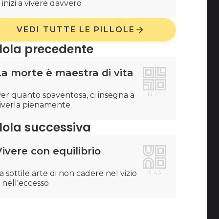
 inizi a vivere davvero
VEDI TUTTE LE PILLOLE
llola precedente
La morte è maestra di vita
er quanto spaventosa, ci insegna a
N
41
iverla pienamente
llola successiva
ivere con equilibrio
a sottile arte di non cadere nel vizio
N
43
 nell'eccesso