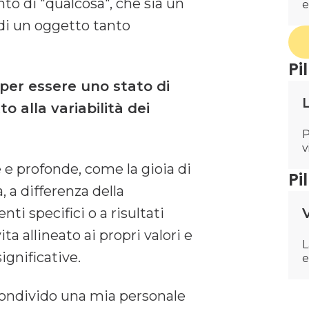
o di "qualcosa", che sia un
e
 di un oggetto tanto
Pi
e per essere uno stato di
 alla variabilità dei
P
v
 e profonde, come la gioia di
Pi
à, a differenza della
ti specifici o a risultati
V
ita allineato ai propri valori e
L
ignificative.
e
 condivido una mia personale