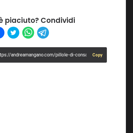
 è piaciuto? Condividi
tps://andreamangano.com/pillole-di-consapevolezza/differenze-
Copy