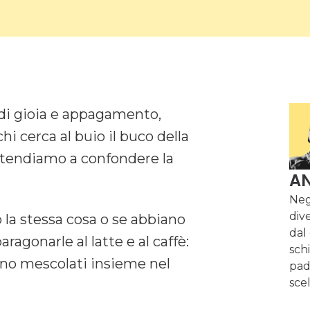
i cerca al buio il buco della
a, tendiamo a confondere la
A
Neg
dive
 la stessa cosa o se abbiano
dal
ragonarle al latte e al caffè:
sch
ono mescolati insieme nel
pad
scel