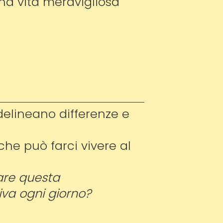
na vita meravigliosa
 delineano differenze e
che può farci vivere al
are questa
va ogni giorno?