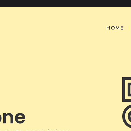
HOME
one